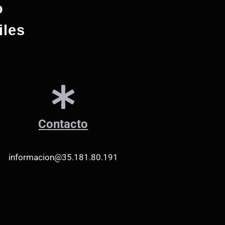
o
iles
Contacto
informacion@35.181.80.191