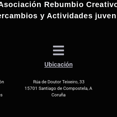
Asociación Rebumbio Creativ
ercambios y Actividades juven
Ubicación
ón
Rúa de Doutor Teixeiro, 33
15701 Santiago de Compostela, A
es
Coruña