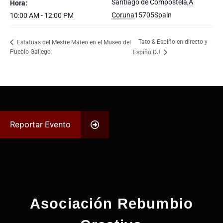
Santiago de Compostela
,
A
Hora:
Coruna
15705
Spain
10:00 AM - 12:00 PM
Tato & Espiño en directo y
Estatuas del Mestre Mateo en el Museo del
Pueblo Gallego
Espiño DJ
Reportar Evento
Asociación Rebumbio