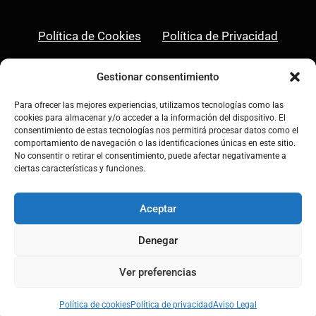
Política de Cookies
Política de Privacidad
Aviso Legal
Gestionar consentimiento
Para ofrecer las mejores experiencias, utilizamos tecnologías como las
cookies para almacenar y/o acceder a la información del dispositivo. El
consentimiento de estas tecnologías nos permitirá procesar datos como el
comportamiento de navegación o las identificaciones únicas en este sitio.
Linkedin
Instagram
No consentir o retirar el consentimiento, puede afectar negativamente a
ciertas características y funciones.
Aceptar
Denegar
© 2026 Asociación Rebumbio • Todos los
derechos reservados
Ver preferencias
Política de cookies
Política de privacidad
Aviso Legal